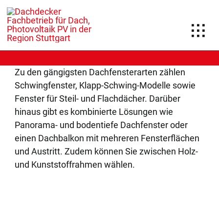
Zum
Inhalt
springen
Togg
Navi
Leistungen
Zu den gängigsten Dachfensterarten zählen
Jobs
Schwingfenster, Klapp-Schwing-Modelle sowie
Fenster für Steil- und Flachdächer. Darüber
News-Blog
hinaus gibt es kombinierte Lösungen wie
Unternehmen
Panorama- und bodentiefe Dachfenster oder
einen Dachbalkon mit mehreren Fensterflächen
Kontakt
und Austritt. Zudem können Sie zwischen Holz-
und Kunststoffrahmen wählen.